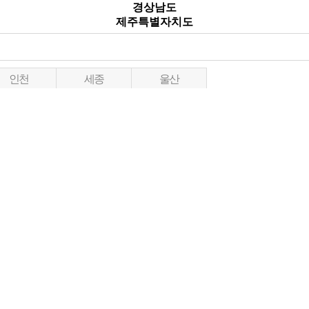
경상남도
제주특별자치도
인천
세종
울산
대구
강원도
제주
전라북도
경상남도
경상북도
점명
지점장
주소