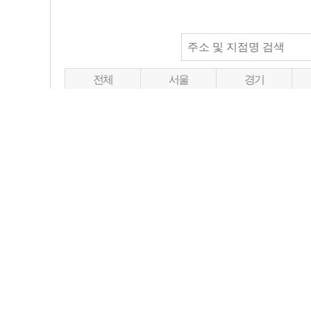
전체
서울
경기
대전
광주
부산
충청남도
충청북도
전라남도
번호
사업부
지