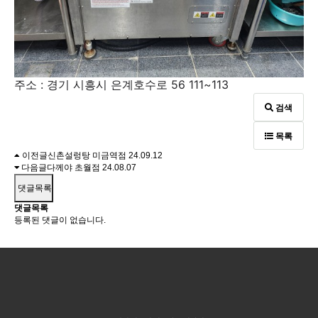
주소 : 경기 시흥시 은계호수로 56 111~113
검색
목록
이전글
신촌설렁탕 미금역점
24.09.12
다음글
다께야 초월점
24.08.07
댓글목록
댓글목록
등록된 댓글이 없습니다.