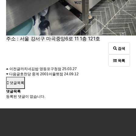
주소 : 서울 강서구 마곡중앙6로 11 1층 121호
검색
목록
이전글
까치네김밥 영등포구청점
25.03.27
다음글
호천당 중계 2001아울렛점
24.09.12
댓글목록
댓글목록
등록된 댓글이 없습니다.