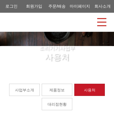
로그인
회원가입
주문/배송
마이페이지
회사소개
조리기기사업부
사용처
홈
조리기기사업부
사용처
사업부소개
제품정보
사용처
대리점현황